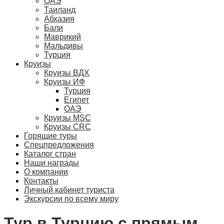
ОАЭ
Таиланд
Абхазия
Бали
Маврикий
Мальдивы
Турция
Круизы
Круизы ВДХ
Круизы ИФ
Турция
Египет
ОАЭ
Круизы MSC
Круизы CRC
Горящие туры
Спецпредложения
Каталог стран
Наши награды
О компании
Контакты
Личный кабинет туриста
Экскурсии по всему миру
Тур в Турцию с прямым