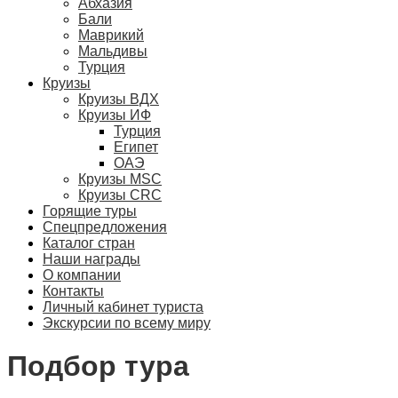
Абхазия
Бали
Маврикий
Мальдивы
Турция
Круизы
Круизы ВДХ
Круизы ИФ
Турция
Египет
ОАЭ
Круизы MSC
Круизы CRC
Горящие туры
Спецпредложения
Каталог стран
Наши награды
О компании
Контакты
Личный кабинет туриста
Экскурсии по всему миру
Подбор тура