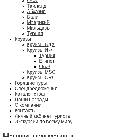
ОАЭ
Таиланд
Абхазия
Бали
Маврикий
Мальдивы
Турция
Круизы
Круизы ВДХ
Круизы ИФ
Турция
Египет
ОАЭ
Круизы MSC
Круизы CRC
Горящие туры
Спецпредложения
Каталог стран
Наши награды
О компании
Контакты
Личный кабинет туриста
Экскурсии по всему миру
Наши награды